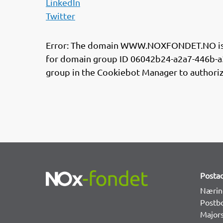
LinkedIn
Twitter
Error: The domain WWW.NOXFONDET.NO is no
for domain group ID 06042b24-a2a7-446b-a3
group in the Cookiebot Manager to authori
Posta
Nærin
Postb
Major