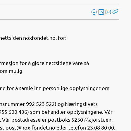
F
L
E
Kopier
a
i
-
lenke
c
n
p
e
k
o
ettsiden noxfondet.no. for:
b
e
s
o
d
t
o
I
rmasjon for å gjøre nettsidene våre så
k
n
som mulig
ne for å samle inn personlige opplysninger om
onsnummer 992 523 522) og Næringslivets
55 600 436) som behandler opplysningene. Vår
. Vår postadresse er postboks 5250 Majorstuen,
st post@nox-fondet.no eller telefon 23 08 80 00.