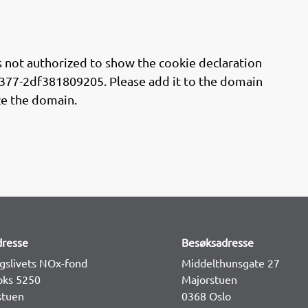
t authorized to show the cookie declaration
77-2df381809205. Please add it to the domain
ze the domain.
dresse
Besøksadresse
gslivets NOx-fond
Middelthunsgate 27
oks 5250
Majorstuen
stuen
0368 Oslo