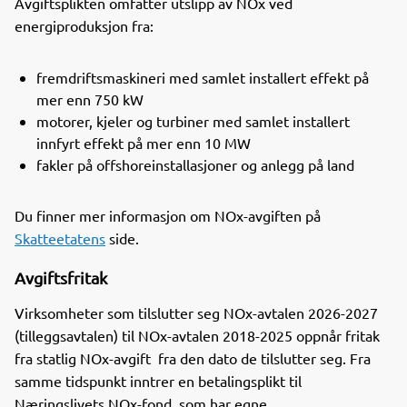
Avgiftsplikten omfatter utslipp av NOx ved
o
d
t
energiproduksjon fra:
o
I
k
n
fremdriftsmaskineri med samlet installert effekt på
mer enn 750 kW
motorer, kjeler og turbiner med samlet installert
innfyrt effekt på mer enn 10 MW
fakler på offshoreinstallasjoner og anlegg på land
Du finner mer informasjon om NOx-avgiften på
Skatteetatens
side.
Avgiftsfritak
Virksomheter som tilslutter seg NOx-avtalen 2026-2027
(tilleggsavtalen) til NOx-avtalen 2018-2025 oppnår fritak
fra statlig NOx-avgift fra den dato de tilslutter seg. Fra
samme tidspunkt inntrer en betalingsplikt til
Næringslivets NOx-fond, som har egne