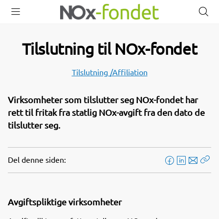
Åpne
Lukk
Å
meny
meny
s
Tilslutning til NOx-fondet
Tilslutning /Affiliation
Virksomheter som tilslutter seg NOx-fondet har
rett til fritak fra statlig NOx-avgift fra den dato de
tilslutter seg.
Del denne siden:
F
L
E
Kop
a
i
-
len
c
n
p
e
k
o
Avgiftspliktige virksomheter
b
e
s