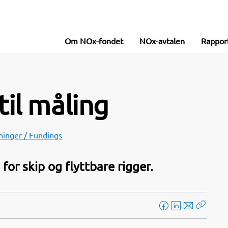
Om NOx-fondet
NOx-avtalen
Rappor
til måling
ninger / Fundings
for skip og flyttbare rigger.
F
L
E
Kopier
a
i
-
lenke