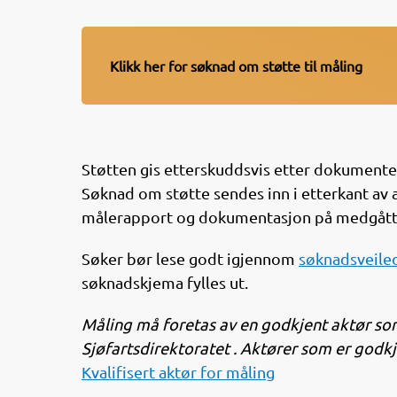
Klikk her for søknad om støtte til måling
Støtten gis etterskuddsvis etter dokumentert
Søknad om støtte sendes inn i etterkant av
målerapport og dokumentasjon på medgått
Søker bør lese godt igjennom
søknadsveile
søknadskjema fylles ut.
Måling må foretas av en godkjent aktør som
Sjøfartsdirektoratet . Aktører som er godkj
Kvalifisert aktør for måling