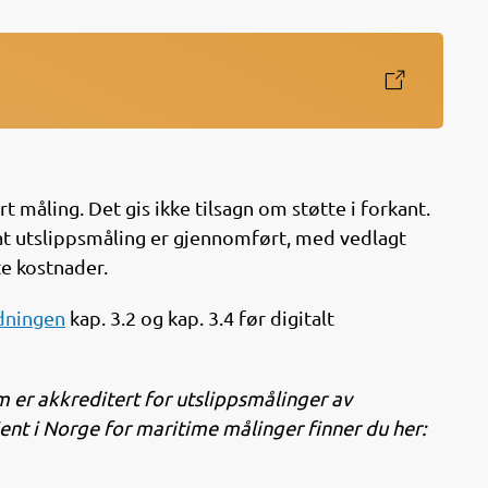
c
n
p
e
k
o
b
e
s
o
d
t
o
I
k
n
 måling. Det gis ikke tilsagn om støtte i forkant.
 at utslippsmåling er gjennomført, med vedlagt
e kostnader.
dningen
kap. 3.2 og kap. 3.4 før digitalt
 er akkreditert for utslippsmålinger av
ent i Norge for maritime målinger finner du her: