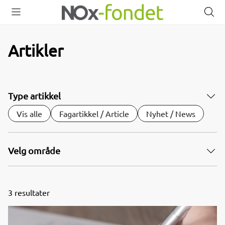
Åpne
Lukk
Å
meny
meny
s
Artikler
Type artikkel
Vis alle
Fagartikkel / Article
Nyhet / News
Velg område
3
resultater