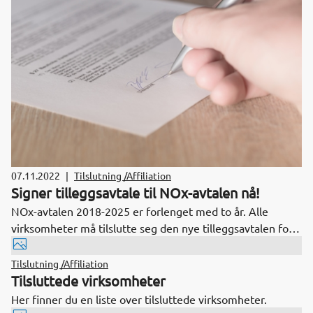
07.11.2022
|
Tilslutning /Affiliation
Signer tilleggsavtale til NOx-avtalen nå!
NOx-avtalen 2018-2025 er forlenget med to år. Alle
virksomheter må tilslutte seg den nye tilleggsavtalen for
2026-2027 for å ha rett til avgiftsfritak for statlig NOx-
avgift fra 1.1.2026.
Tilslutning /Affiliation
Tilsluttede virksomheter
Her finner du en liste over tilsluttede virksomheter.