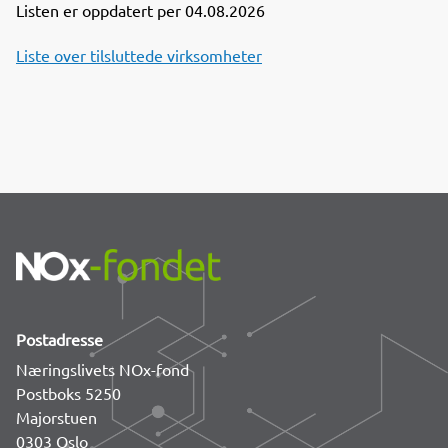
o
I
Listen er oppdatert per 04.08.2026
k
n
Liste over tilsluttede virksomheter
Postadresse
Næringslivets NOx-fond
Postboks 5250
Majorstuen
0303 Oslo