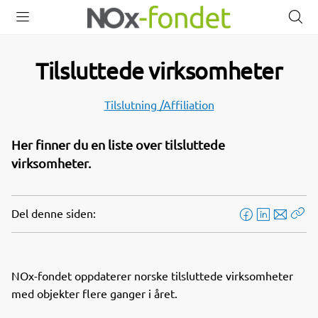
Åpne
Lukk
Å
meny
meny
s
Tilsluttede virksomheter
Tilslutning /Affiliation
Her finner du en liste over tilsluttede
virksomheter.
Del denne siden:
F
L
E
Kop
a
i
-
len
c
n
p
e
k
o
NOx-fondet oppdaterer norske tilsluttede virksomheter
b
e
s
med objekter flere ganger i året.
o
d
t