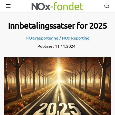
Åpne
Lukk
Å
meny
meny
s
Innbetalingssatser for 2025
NOx-rapportering / NOx Reporting
Publisert
11.11.2024