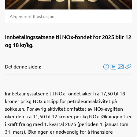
AI-generert illustrasjon.
Innbetalingssatsene til NOx-fondet for 2025 blir 12
og 18 kr/kg.
Del denne siden:
F
L
E
Kop
a
i
-
len
c
n
p
e
k
o
Innbetalingssatsene til NOx-fondet øker fra 17,50 til 18
b
e
s
kroner pr kg NOx utslipp for petroleumsaktivitet på
o
d
t
sokkelen. For øvrig aktivitet omfattet av NOx-avgiften
o
I
øker den fra 11,50 til 12 kroner per kg NOx. Økningen trer
k
n
i kraft fra og med 1. kvartal 2025 (perioden 1. januar tom.
31. mars). Økningen er nødvendig for å finansiere