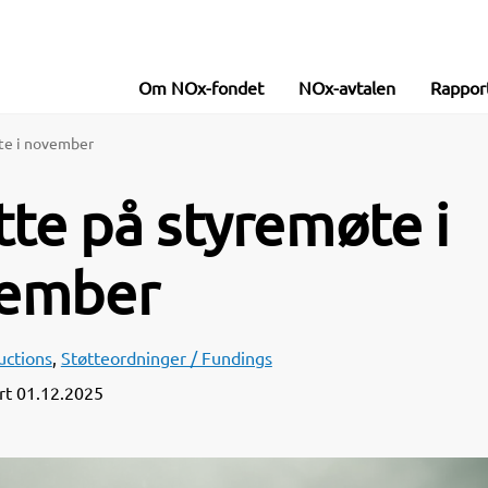
Om NOx-fondet
NOx-avtalen
Rappor
øte i november
øtte på styremøte i
ember
uctions
,
Støtteordninger / Fundings
ert
01.12.2025