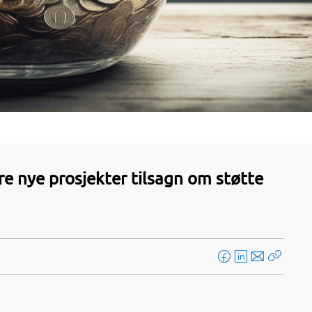
re nye prosjekter tilsagn om støtte
F
L
E
Kopier
a
i
-
lenke
c
n
p