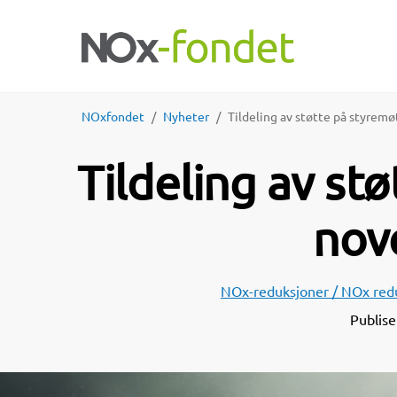
NOxfondet
Nyheter
Tildeling av støtte på styrem
Tildeling av st
nov
NOx-reduksjoner / NOx red
Publis