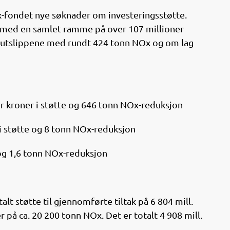
e
k
o
b
e
s
fondet nye søknader om investeringsstøtte.
o
d
t
te, med en samlet ramme på over 107 millioner
o
I
e utslippene med rundt 424 tonn NOx og om lag
k
n
ner kroner i støtte og 646 tonn NOx-reduksjon
r i støtte og 8 tonn NOx-reduksjon
e og 1,6 tonn NOx-reduksjon
lt støtte til gjennomførte tiltak på 6 804 mill.
på ca. 20 200 tonn NOx. Det er totalt 4 908 mill.