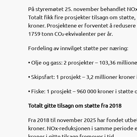
På styremøtet 25. november behandlet NOx-
Totalt fikk fire prosjekter tilsagn om støt
kroner. Prosjektene er forventet å reduser
1759 tonn CO₂-ekvivalenter per år.
Fordeling av innvilget støtte per næring:
• Olje og gass: 2 prosjekter – 103,36 millio
• Skipsfart: 1 prosjekt – 3,2 millioner krone
• Fiske: 1 prosjekt – 960 000 kroner i støtt
Totalt gitte tilsagn om støtte fra 2018
Fra 2018 til november 2025 har fondet utbeta
kroner. NOx-reduksjonen i samme periode er 
kroner i gitte tilsagn fremover i tid.