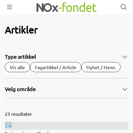
Åpne
Lukk
Å
meny
meny
s
Artikler
Type artikkel
Vis alle
Fagartikkel / Article
Nyhet / News
Velg område
23
resultater