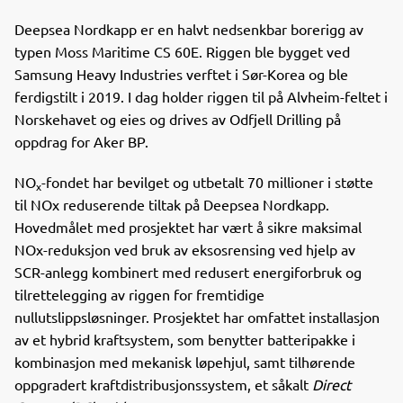
c
n
p
e
k
o
Deepsea Nordkapp er en halvt nedsenkbar borerigg av
b
e
s
typen Moss Maritime CS 60E. Riggen ble bygget ved
o
d
t
Samsung Heavy Industries verftet i Sør-Korea og ble
o
I
ferdigstilt i 2019. I dag holder riggen til på Alvheim-feltet i
k
n
Norskehavet og eies og drives av Odfjell Drilling på
oppdrag for Aker BP.
NO
-fondet har bevilget og utbetalt 70 millioner i støtte
x
til NOx reduserende tiltak på Deepsea Nordkapp.
Hovedmålet med prosjektet har vært å sikre maksimal
NOx-reduksjon ved bruk av eksosrensing ved hjelp av
SCR-anlegg kombinert med redusert energiforbruk og
tilrettelegging av riggen for fremtidige
nullutslippsløsninger. Prosjektet har omfattet installasjon
av et hybrid kraftsystem, som benytter batteripakke i
kombinasjon med mekanisk løpehjul, samt tilhørende
oppgradert kraftdistribusjonssystem, et såkalt
Direct