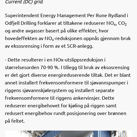
Current (DC) grid
.
Superintendent Energy Management Per Rune Rydland i
Odfjell Drilling forklarer at tiltakene reduserer NO
, CO
x
2
og andre avgasser basert på ulike effekter, hvor
hovedeffekten av NO
-reduksjonen oppnås gjennom bruk
x
av eksosrensing i form av et SCR-anlegg.
- Dette resulterer i en NOx-utslippsreduksjon i
størrelsesorden 70-90 %. I tillegg til bruk av eksosrensing
er det gjort diverse energireduserende tiltak. Det er blant
annet installert frekvensomformere til sjøvannspumper i
riggens sjøvannskjølesystem og installert separate
frekvensomformere til riggens ankervinsjer. Dette
reduserer energibehovet for kjøling på riggen samt
redusert energibehov rundt posisjonering over brønnen
på feltet.