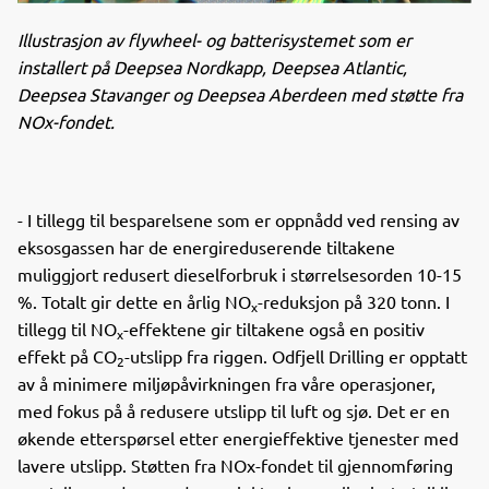
Illustrasjon av flywheel- og batterisystemet som er
installert på Deepsea Nordkapp, Deepsea Atlantic,
Deepsea Stavanger og Deepsea Aberdeen med støtte fra
NOx-fondet.
- I tillegg til besparelsene som er oppnådd ved rensing av
eksosgassen har de energireduserende tiltakene
muliggjort redusert dieselforbruk i størrelsesorden 10-15
%. Totalt gir dette en årlig NO
-reduksjon på 320 tonn. I
x
tillegg til NO
-effektene gir tiltakene også en positiv
x
effekt på CO
-utslipp fra riggen. Odfjell Drilling er opptatt
2
av å minimere miljøpåvirkningen fra våre operasjoner,
med fokus på å redusere utslipp til luft og sjø. Det er en
økende etterspørsel etter energieffektive tjenester med
lavere utslipp. Støtten fra NOx-fondet til gjennomføring