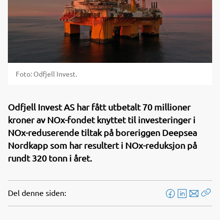
Foto: Odfjell Invest.
Odfjell Invest AS har fått utbetalt 70 millioner
kroner av NOx-fondet knyttet til investeringer i
NOx-reduserende tiltak på boreriggen Deepsea
Nordkapp som har resultert i NOx-reduksjon på
rundt 320 tonn i året.
Del denne siden:
F
L
E
Kop
a
i
-
len