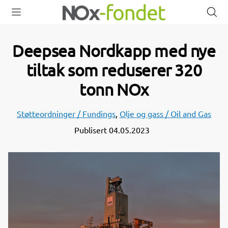
Åpne
Lukk
Å
meny
meny
s
Deepsea Nordkapp med nye
tiltak som reduserer 320
tonn NOx
Støtteordninger / Fundings
,
Olje og gass / Oil and Gas
Publisert
04.05.2023