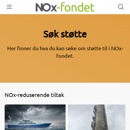
Åpne
Lukk
Å
meny
meny
s
Søk støtte
Her finner du hva du kan søke om støtte til i NOx-
fondet.
NOx-reduserende tiltak