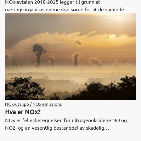
NOx-avtalen 2018-2025 legger til grunn at
næringsorganisasjonene skal sørge for at de samlede
utslippene av NOx over perioder på to år ikke overskrider
et utslippstak.
NOx-utslipp / NOx emissions
Hva er NOx?
NOx er fellesbetegnelsen for nitrogenoksidene NO og
NO2, og en vesentlig bestanddel av skadelig
luftforurensning.