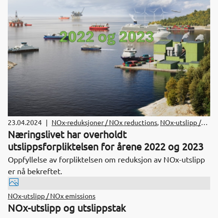
23.04.2024
|
NOx-reduksjoner / NOx reductions
,
NOx-utslipp /
NOx emissions
Næringslivet har overholdt
utslippsforpliktelsen for årene 2022 og 2023
Oppfyllelse av forpliktelsen om reduksjon av NOx-utslipp
er nå bekreftet.
NOx-utslipp / NOx emissions
NOx-utslipp og utslippstak