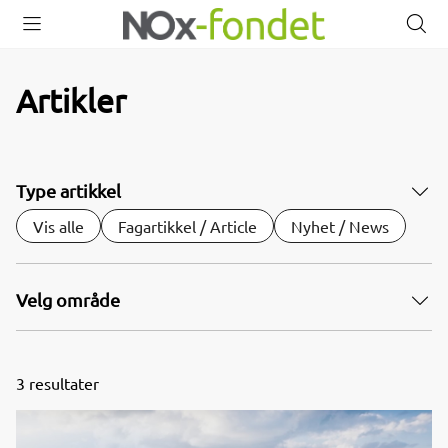
Åpne
Lukk
Å
meny
meny
s
Artikler
Type artikkel
Vis alle
Fagartikkel / Article
Nyhet / News
Velg område
3
resultater