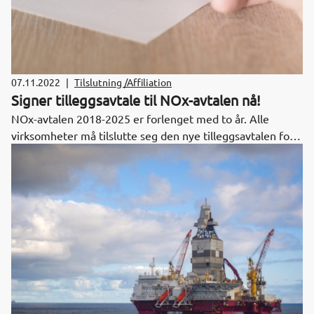
07.11.2022
|
Tilslutning /Affiliation
Signer tilleggsavtale til NOx-avtalen nå!
NOx-avtalen 2018-2025 er forlenget med to år. Alle
virksomheter må tilslutte seg den nye tilleggsavtalen for
2026-2027 for å ha rett til avgiftsfritak for statlig NOx-
avgift fra 1.1.2026.