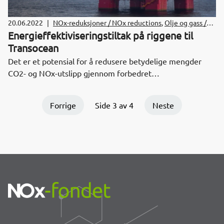
20.06.2022
|
NOx-reduksjoner / NOx reductions
,
Olje og gass /
Oil and Gas
Energieffektiviseringstiltak på riggene til
Transocean
Det er et potensial for å redusere betydelige mengder
CO2- og NOx-utslipp gjennom forbedret
energieffektivitet på borerigger. Transocean har iverksatt
energieffektiviseringstiltak på alle sine rigger i
Forrige
Side 3 av 4
Neste
avgiftspliktige farvann i Norge med støtte fra NOx-fondet.