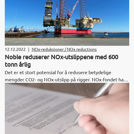
12.12.2022
|
NOx-reduksjoner / NOx reductions
Noble reduserer NOx-utslippene med 600
tonn årlig
Det er et stort potensial for å redusere betydelige
mengder CO2- og NOx-utslipp på rigger. NOx-fondet har
vært på besøk på jack-up riggen Noble Invincible for å se
på NOx-reduserende tiltak som er gjennomført og gitt
støtte fra NOx-fondet.