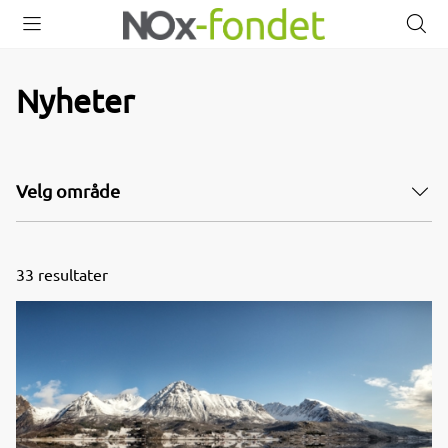
Åpne
Lukk
Å
meny
meny
s
Nyheter
Velg område
33
resultater