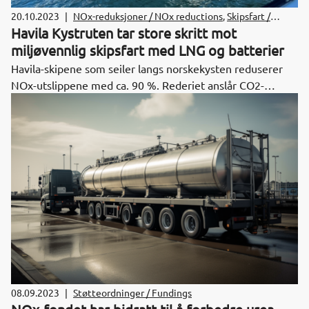
20.10.2023
|
NOx-reduksjoner / NOx reductions
,
Skipsfart /
Shipping
Havila Kystruten tar store skritt mot
miljøvennlig skipsfart med LNG og batterier
Havila-skipene som seiler langs norskekysten reduserer
NOx-utslippene med ca. 90 %. Rederiet anslår CO2-
reduksjonene til ca. 35 % med dagens løsning, men
teknologien tilrettelegger for ytterligere forbedringer.
08.09.2023
|
Støtteordninger / Fundings