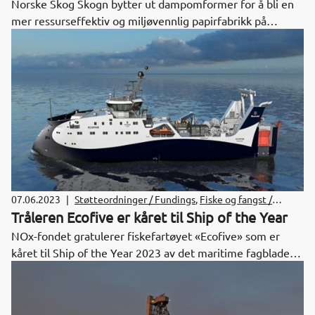
Norske Skog Skogn bytter ut dampomformer for å bli en
mer ressurseffektiv og miljøvennlig papirfabrikk på
Fiborgtangen med støtte fra NOx-fondet.
07.06.2023
|
Støtteordninger / Fundings
,
Fiske og fangst /
Fishing
Tråleren Ecofive er kåret til Ship of the Year
NOx-fondet gratulerer fiskefartøyet «Ecofive» som er
kåret til Ship of the Year 2023 av det maritime fagbladet
Skipsrevyen. Fiskeri- og havminister Bjørnar Skjæran (AP)
overrakte prisen under Nor-Shipping arrangementet på
Lillestrøm. Dette er første gang et fiskefartøy mottar