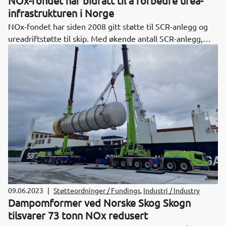
NOx-fondet har bidratt til å forbedre urea-
infrastrukturen i Norge
NOx-fondet har siden 2008 gitt støtte til SCR-anlegg og
ureadriftstøtte til skip. Med økende antall SCR-anlegg,
også blant rigger, har det vært et behov for å forbedre
ureainfrastrukturen.
09.06.2023
|
Støtteordninger / Fundings
,
Industri / Industry
Dampomformer ved Norske Skog Skogn
tilsvarer 73 tonn NOx redusert